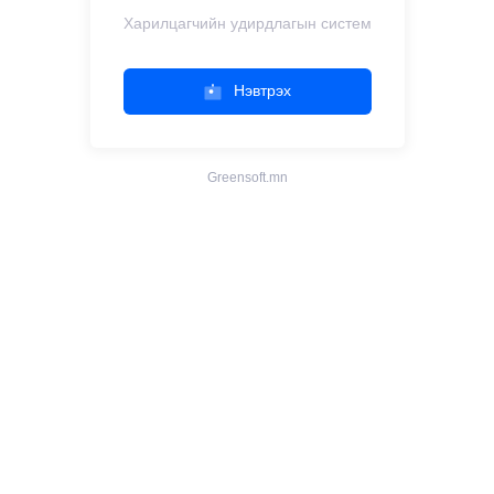
Харилцагчийн удирдлагын систем
Нэвтрэх
Greensoft.mn