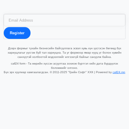
Register
Дээрх формыг тухайн бизнесийн байгууллага эсвэл хувь хүн үүсгэсэн бөгөөд бүх
хариуцлагыг үүсгэж буй тал хариуцна. Та уг формоор ямар нууц үг болон хувийн
санхүүтэй холбоотой мэдээллийг илгээхгүй байхыг сануулж байна.
call24 form - Та өөрийн хүссэн асуултаа зохиож бүртгэл хийх дата бүрдүүлэх
боломжийг олгоно.
Бүх эрх хуулиар хамгаалагдсан. © 2011-2025 "Грийн Софт" ХХК | Powered by
call24.mn