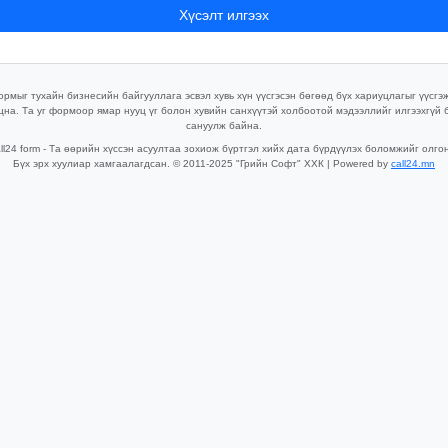
Хүсэлт илгээх
рмыг тухайн бизнесийн байгууллага эсвэл хувь хүн үүсгэсэн бөгөөд бүх хариуцлагыг үүсгэ
цна. Та уг формоор ямар нууц үг болон хувийн санхүүтэй холбоотой мэдээллийг илгээхгүй 
сануулж байна.
ll24 form - Та өөрийн хүссэн асуултаа зохиож бүртгэл хийх дата бүрдүүлэх боломжийг олго
Бүх эрх хуулиар хамгаалагдсан. © 2011-2025 "Грийн Софт" ХХК | Powered by
call24.mn