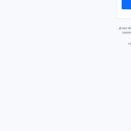
Дээрх фо
хариу
ca