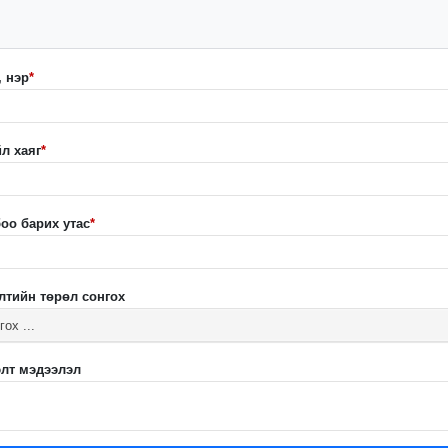
, нэр
*
л хаяг
*
оо барих утас
*
лтийн төрөл сонгох
гох ...
лт мэдээлэл