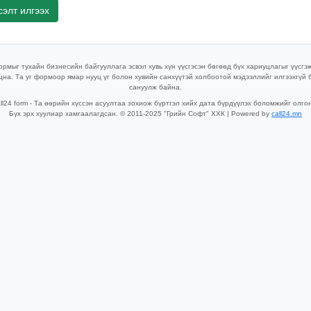
сэлт илгээх
рмыг тухайн бизнесийн байгууллага эсвэл хувь хүн үүсгэсэн бөгөөд бүх хариуцлагыг үүсгэ
цна. Та уг формоор ямар нууц үг болон хувийн санхүүтэй холбоотой мэдээллийг илгээхгүй 
сануулж байна.
ll24 form - Та өөрийн хүссэн асуултаа зохиож бүртгэл хийх дата бүрдүүлэх боломжийг олго
Бүх эрх хуулиар хамгаалагдсан. © 2011-2025 "Грийн Софт" ХХК | Powered by
call24.mn