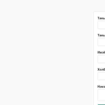
Таны
Таны
Имэй
Холб
Нэмэ