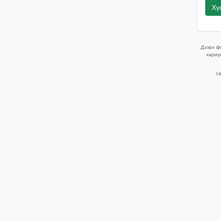
Хү
Дээрх фо
хариу
ca