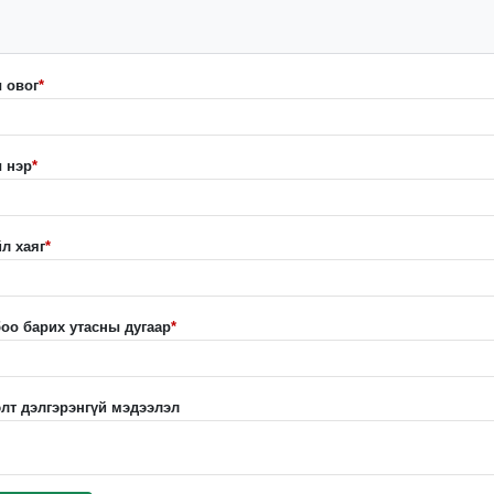
 овог
*
 нэр
*
л хаяг
*
оо барих утасны дугаар
*
лт дэлгэрэнгүй мэдээлэл