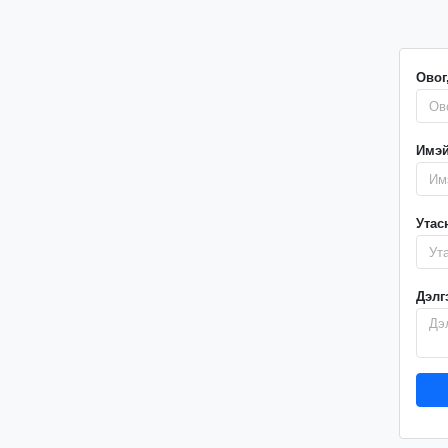
Овог
Имэй
Утас
Дэлг