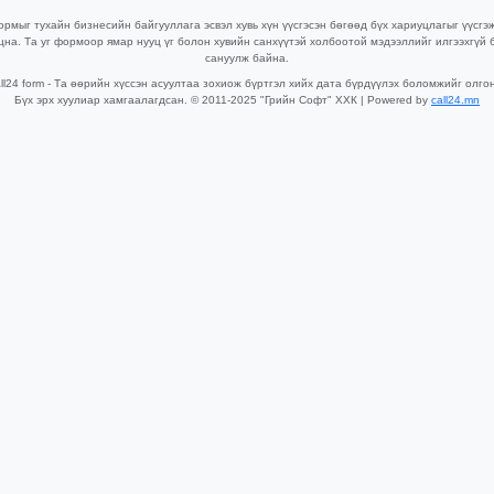
рмыг тухайн бизнесийн байгууллага эсвэл хувь хүн үүсгэсэн бөгөөд бүх хариуцлагыг үүсгэ
цна. Та уг формоор ямар нууц үг болон хувийн санхүүтэй холбоотой мэдээллийг илгээхгүй 
сануулж байна.
ll24 form - Та өөрийн хүссэн асуултаа зохиож бүртгэл хийх дата бүрдүүлэх боломжийг олго
Бүх эрх хуулиар хамгаалагдсан. © 2011-2025 "Грийн Софт" ХХК | Powered by
call24.mn