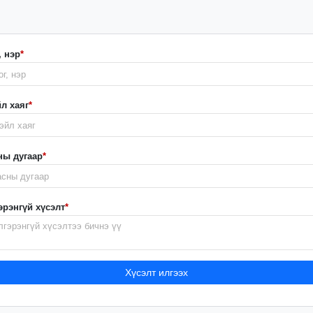
, нэр
*
л хаяг
*
ны дугаар
*
эрэнгүй хүсэлт
*
Хүсэлт илгээх