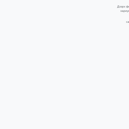
Дээрх фо
хариу
ca