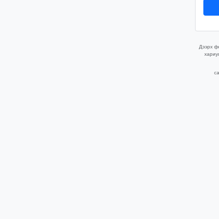
Дээрх фо
хариу
ca