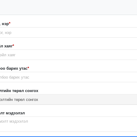
, нэр
*
л хаяг
*
оо барих утас
*
лтийн төрөл сонгох
элтийн төрөл сонгох
лт мэдээлэл