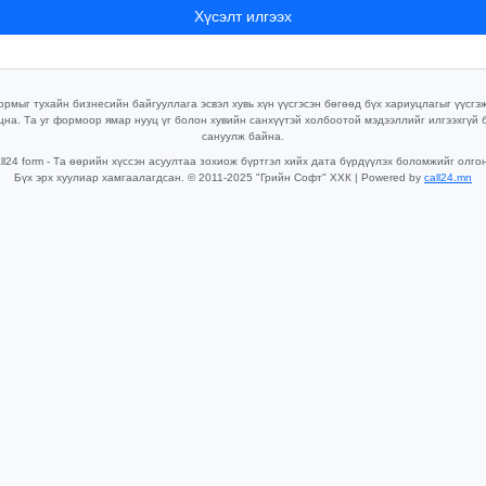
Хүсэлт илгээх
рмыг тухайн бизнесийн байгууллага эсвэл хувь хүн үүсгэсэн бөгөөд бүх хариуцлагыг үүсгэ
цна. Та уг формоор ямар нууц үг болон хувийн санхүүтэй холбоотой мэдээллийг илгээхгүй 
сануулж байна.
ll24 form - Та өөрийн хүссэн асуултаа зохиож бүртгэл хийх дата бүрдүүлэх боломжийг олго
Бүх эрх хуулиар хамгаалагдсан. © 2011-2025 "Грийн Софт" ХХК | Powered by
call24.mn