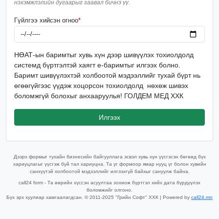
нэхэмжлэлийн дугаарыг заавал бичнэ үү.
Гүйлгээ хийсэн огноо
*
НӨАТ-ын баримтыг хувь хүн дээр шивүүлэх тохиолдолд
системд бүртгэлтэй хаягт е-баримтыг илгээх болно.
Баримт шивүүлэхтэй холбоотой мэдээллийг тухай бүрт нь
өгөөгүйгээс үүдэж хоцорсон тохиолдолд нөхөж шивэх
боломжгүй болохыг анхааруулья! ГОЛДЕМ МЕД ХХК
Илгээх
Дээрх формыг тухайн бизнесийн байгууллага эсвэл хувь хүн үүсгэсэн бөгөөд бүх
хариуцлагыг үүсгэж буй тал хариуцна. Та уг формоор ямар нууц үг болон хувийн
санхүүтэй холбоотой мэдээллийг илгээхгүй байхыг сануулж байна.
call24 form - Та өөрийн хүссэн асуултаа зохиож бүртгэл хийх дата бүрдүүлэх
боломжийг олгоно.
Бүх эрх хуулиар хамгаалагдсан. © 2011-2025 "Грийн Софт" ХХК | Powered by
call24.mn