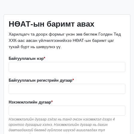
НӨАТ-ын баримт авах
Харилцагч та доорх формыг үнэн зөв бөглөж Голден Тед
ХХК-аас авсан үйлчилгээнийхээ НӨАТ-ын баримт цаг
тухай бүрт нь шивүүлнэ үү.
Байгууллагын нэр
*
Байгууллагын регистрийн дугаар
*
Нэхэмжлэлийн дугаар
*
Нэхэмжлэлийн дугаар гэдэг нь танд очсон нэхэмжлэл дээрх 4
оронтоо дугаарыг хэлнэ. Нэхэмжлэлийн дугаар нь дахин
давтагдахгүй бөгөөд гүйлгээг шүүхэд ашиглагдах тул